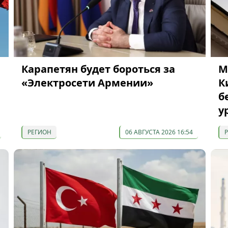
Карапетян будет бороться за
М
«Электросети Армении»
К
б
у
РЕГИОН
06 АВГУСТА 2026 16:54