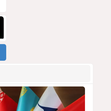
ПОЧЕМУ ИЮЛЬСКИЕ ИТОГИ НЕ ДАЮТ
КИЕВУ ПОВОДОВ ДЛЯ ОПТИМИЗМА?
1932
03 Августа 2026 12:30
9
Асимметрия совести: когда
философия не выдерживает
проверки
ДОСТОЙНЫЙ ОТВЕТ КЫРЛЫКОВАЛЫ
НА АНТИАЗЕРБАЙДЖАНСКИЙ
ДЕМАРШ ТАЛЕБА
1906
05 Августа 2026 11:49
10
Стена в океане
КИТАЙ ПРОВЕЛ УЧЕНИЯ В ЮЖНО-
КИТАЙСКОМ МОРЕ
1892
03 Августа 2026 20:23