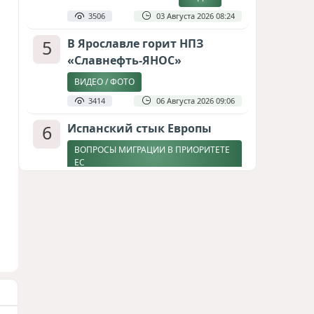
3506
03 Августа 2026 08:24
5
В Ярославле горит НПЗ
«Славнефть-ЯНОС»
ВИДЕО / ФОТО
3414
06 Августа 2026 09:06
6
Испанский стык Европы
ВОПРОСЫ МИГРАЦИИ В ПРИОРИТЕТЕ
ЕС
2858
04 Августа 2026 17:31
7
Дедлайн от Зеленского
ЗАКОНЧИТСЯ ЛИ ВОЙНА К ЗИМЕ?
2607
04 Августа 2026 19:46
8
Россия продвигается,
проблемы Украины
нарастают