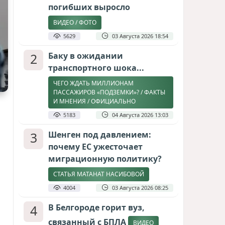
погибших выросло
ВИДЕО / ФОТО
5629
03 Августа 2026 18:54
2
Баку в ожидании
транспортного шока...
ЧЕГО ЖДАТЬ МИЛЛИОНАМ
ПАССАЖИРОВ «ПОДЗЕМКИ»? / ФАКТЫ
И МНЕНИЯ / ОФИЦИАЛЬНО
5183
04 Августа 2026 13:03
3
Шенген под давлением:
почему ЕС ужесточает
миграционную политику?
СТАТЬЯ МАТАНАТ НАСИБОВОЙ
4004
03 Августа 2026 08:25
4
В Белгороде горит вуз,
связанный с БПЛА
ВИДЕО