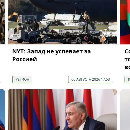
NYT: Запад не успевает за
С
Россией
т
в
РЕГИОН
06 АВГУСТА 2026 17:53