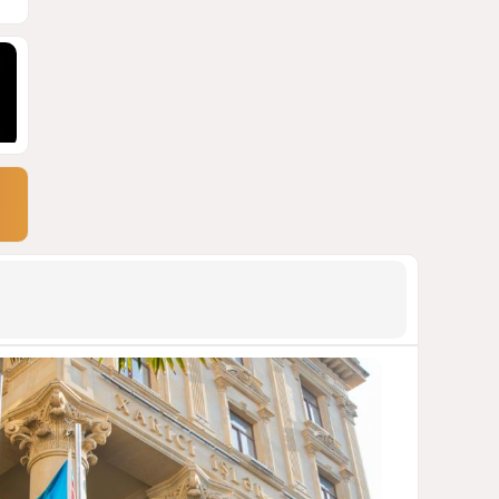
СТАТЬЯ МАТАНАТ НАСИБОВОЙ
1745
05 Августа 2026 08:26
9
Европарламент без маски
АРМЯНСКОЕ ЛОББИ, РОССИЙСКИЙ
СЛЕД И КРИЗИС ЕВРОПЕЙСКОЙ
МОРАЛИ
1665
04 Августа 2026 14:14
10
Инфантино, Буратино,
Чиполлино...
ТАКАЯ ВОТ КАРТИНА, НЕВЕСЕЛАЯ. КАК
ДЛЯ ДЕЙСТВУЮЩИХ ЛИЦ, ТАК И ДЛЯ
ЗРИТЕЛЕЙ
1334
05 Августа 2026 10:15