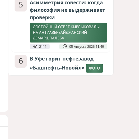
5
Асимметрия совести: когда
философия не выдерживает
проверки
ДОСТОЙНЫЙ ОТВЕТ КЫРЛЫКОВАЛЫ
НА АНТИАЗЕРБАЙДЖАНСКИЙ
ДЕМАРШ ТАЛЕБА
2111
05 Августа 2026 11:49
6
В Уфе горит нефтезавод
«Башнефть-Новойл»
ФОТО
2060
05 Августа 2026 12:53
7
Меценат Юрского периода
САМВЕЛ КАРАПЕТЯН И ЕГО ПЛАНЫ
1776
06 Августа 2026 22:00
8
Атлантический щит: Дания
ставит на Фареры в
большой игре за Арктику