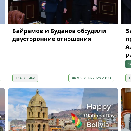
Байрамов и Буданов обсудили
З
двусторонние отношения
п
А
р
Ф
ПОЛИТИКА
06 АВГУСТА 2026 20:00