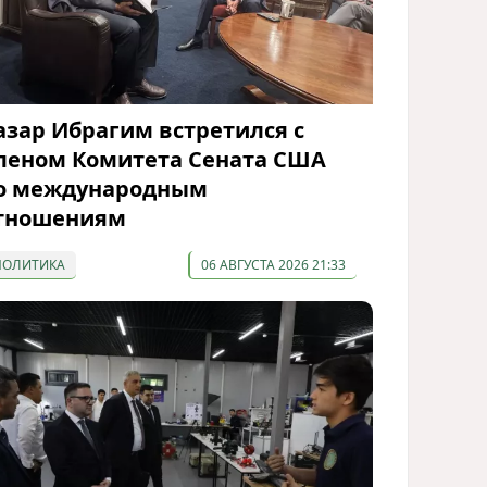
азар Ибрагим встретился с
леном Комитета Сената США
о международным
тношениям
ПОЛИТИКА
06 АВГУСТА 2026 21:33