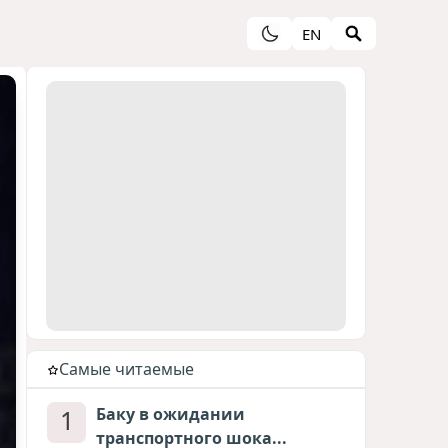
EN
Cамые читаемые
1
Баку в ожидании
транспортного шока...