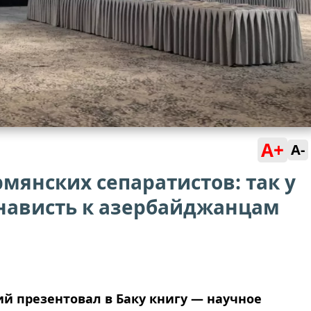
A+
A-
мянских сепаратистов: так у
нависть к азербайджанцам
й презентовал в Баку книгу — научное