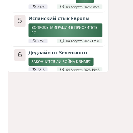
3374
03 Августа 2026 08:24
5
Испанский стык Европы
ВОПРОСЫ МИГРАЦИИ В ПРИОРИТЕТЕ
ЕС
2751
04 Августа 2026 17:31
6
Дедлайн от Зеленского
ЗАКОНЧИТСЯ ЛИ ВОЙНА К ЗИМЕ?
2215
04 Августа 2026 19:46
7
Стена в океане
КИТАЙ ПРОВЕЛ УЧЕНИЯ В ЮЖНО-
КИТАЙСКОМ МОРЕ
1821
03 Августа 2026 20:23
8
Асимметрия совести: когда
философия не выдерживает
проверки