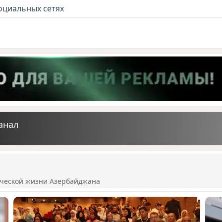
оциальных сетях
анал
ической жизни Азербайджана