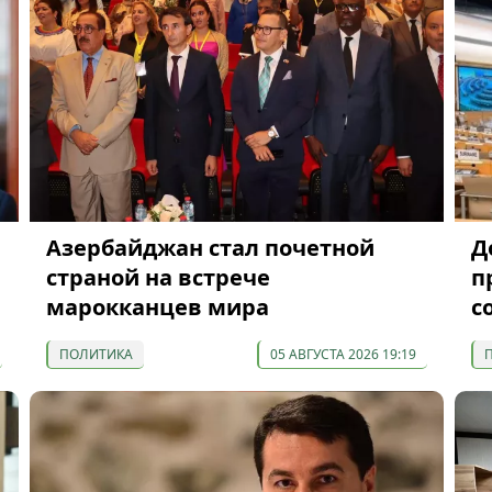
Азербайджан стал почетной
Д
м
страной на встрече
п
марокканцев мира
с
ПОЛИТИКА
05 АВГУСТА 2026 19:19