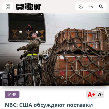
EN
A+
A-
МИР
NBC: США обсуждают поставки