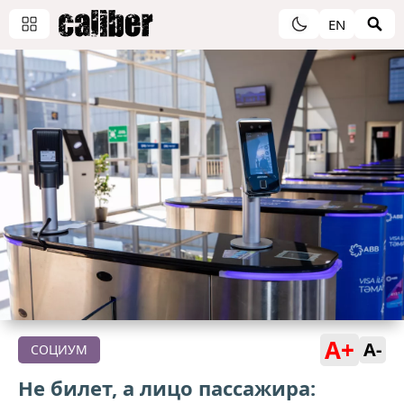
EN
A+
A-
СОЦИУМ
Не билет, а лицо пассажира: