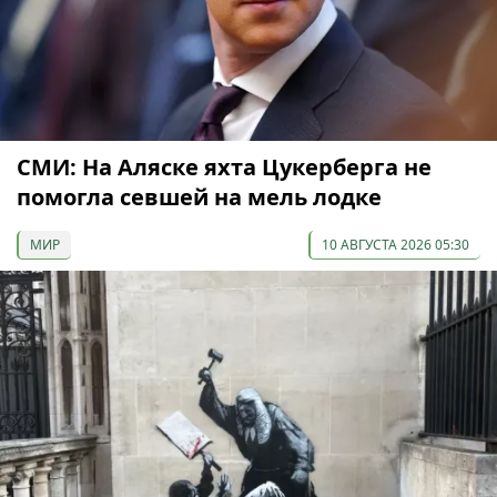
СМИ: На Аляске яхта Цукерберга не
помогла севшей на мель лодке
МИР
10 АВГУСТА 2026 05:30