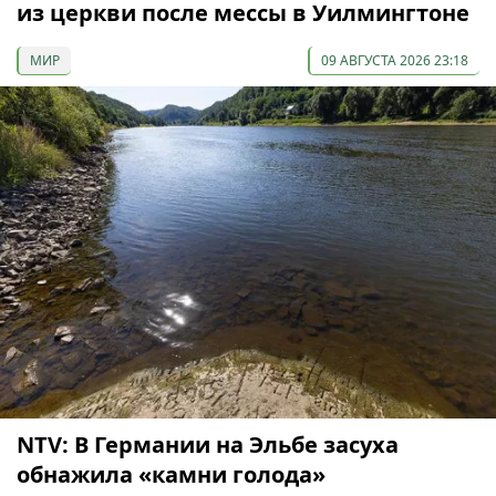
из церкви после мессы в Уилмингтоне
МИР
09 АВГУСТА 2026 23:18
NTV: В Германии на Эльбе засуха
обнажила «камни голода»