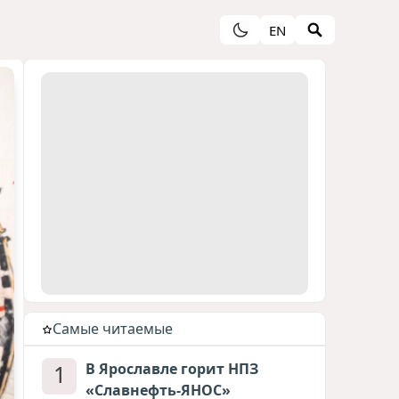
EN
Cамые читаемые
1
В Ярославле горит НПЗ
«Славнефть-ЯНОС»