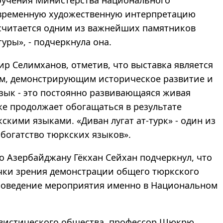
овременную художественную интерпретацию
й считается одним из важнейших памятников
уры», - подчеркнула она.
р Селимханов, отметив, что выставка является
м, демонстрирующим историческое развитие и
Язык - это постоянно развивающаяся живая
е продолжает обогащаться в результате
кими языками. «Диван лугат ат-турк» - один из
огатство тюркских языков».
о Азербайджану Гёкхан Сейхан подчеркнул, что
очки зрения демонстрации общего тюркского
проведение мероприятия именно в Национальном
гвистического общества, профессор Шюкрю