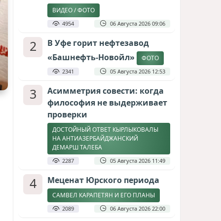
ВИДЕО / ФОТО
4954
06 Августа 2026 09:06
2
В Уфе горит нефтезавод
«Башнефть-Новойл»
ФОТО
2341
05 Августа 2026 12:53
3
Асимметрия совести: когда
философия не выдерживает
проверки
ДОСТОЙНЫЙ ОТВЕТ КЫРЛЫКОВАЛЫ
НА АНТИАЗЕРБАЙДЖАНСКИЙ
ДЕМАРШ ТАЛЕБА
2287
05 Августа 2026 11:49
4
Меценат Юрского периода
САМВЕЛ КАРАПЕТЯН И ЕГО ПЛАНЫ
2089
06 Августа 2026 22:00