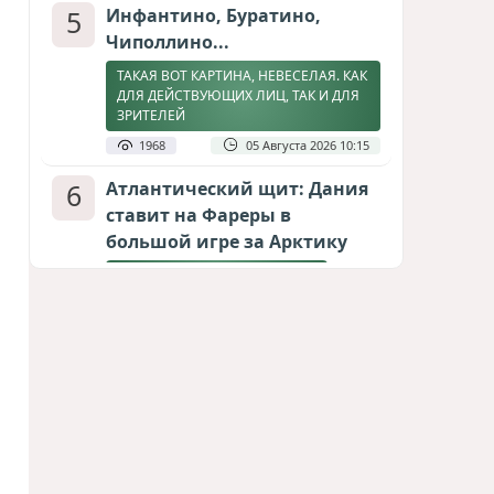
5
Инфантино, Буратино,
Чиполлино...
ТАКАЯ ВОТ КАРТИНА, НЕВЕСЕЛАЯ. КАК
ДЛЯ ДЕЙСТВУЮЩИХ ЛИЦ, ТАК И ДЛЯ
ЗРИТЕЛЕЙ
1968
05 Августа 2026 10:15
6
Атлантический щит: Дания
ставит на Фареры в
большой игре за Арктику
СТАТЬЯ МАТАНАТ НАСИБОВОЙ
1903
05 Августа 2026 08:26
7
Горит Сызранский НПЗ
ВИДЕО / ФОТО
1694
08 Августа 2026 09:02
8
Зять главкома ВКС РФ погиб
при взрыве у ресторана в