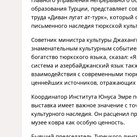
образования Турции, представляет с
труда «Диван лугат ат-турк», которы
письменного наследия тюркской культ
Советник министра культуры Джаханги
знаменательным культурным событие
богатство тюркского языка, сказал: «
система и азербайджанский язык такж
взаимодействия с современными тюркс
ценнейших источников, отражающих б
Координатор Института Юнуса Эмре п
выставка имеет важное значение с т
культурного наследия. Он расценил 
музее ковра как особую ценность.
Бывший председатель Турецкого лин