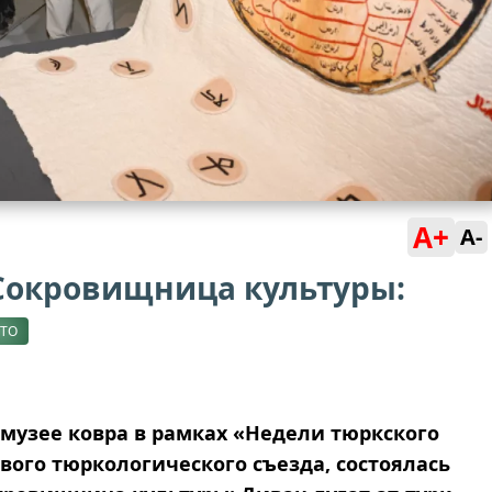
A+
A-
Сокровищница культуры:
ТО
узее ковра в рамках «Недели тюркского
вого тюркологического съезда, состоялась