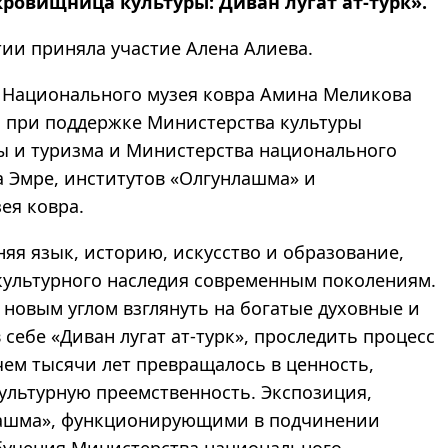
ровищница культуры: Диван лугат ат-турк».
тии приняла участие Алена Алиева.
 Национального музея ковра Амина Меликова
а при поддержке Министерства культуры
ы и туризма и Министерства национального
 Эмре, институтов «Олгунлашма» и
ея ковра.
няя язык, историю, искусство и образование,
 культурного наследия современным поколениям.
 новым углом взглянуть на богатые духовные и
 себе «Диван лугат ат-турк», проследить процесс
чем тысячи лет превращалось в ценность,
 культурную преемственность. Экспозиция,
лашма», функционирующими в подчинении
бучения Министерства национального