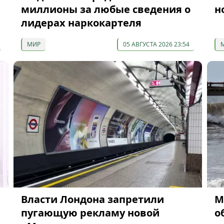
миллионы за любые сведения о
н
лидерах наркокартеля
МИР
05 АВГУСТА 2026 23:54
Власти Лондона запретили
М
пугающую рекламу новой
о