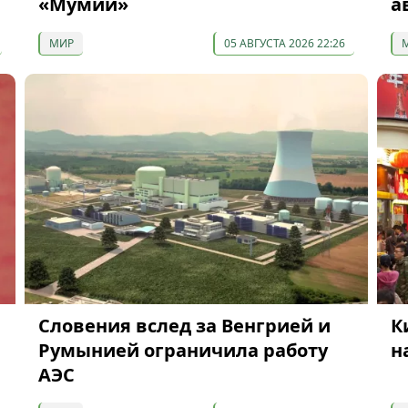
«Мумии»
а
МИР
05 АВГУСТА 2026 22:26
Словения вслед за Венгрией и
К
Румынией ограничила работу
н
АЭС