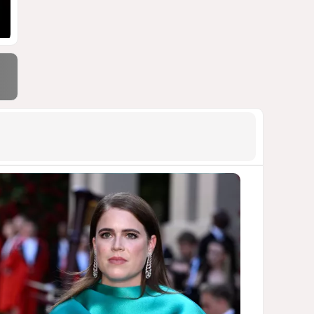
ДОСТОЙНЫЙ ОТВЕТ КЫРЛЫКОВАЛЫ
НА АНТИАЗЕРБАЙДЖАНСКИЙ
ДЕМАРШ ТАЛЕБА
1702
05 Августа 2026 11:49
9
Россия продвигается,
проблемы Украины
нарастают
ПОЧЕМУ ИЮЛЬСКИЕ ИТОГИ НЕ ДАЮТ
КИЕВУ ПОВОДОВ ДЛЯ ОПТИМИЗМА?
1603
03 Августа 2026 12:30
10
Атлантический щит: Дания
ставит на Фареры в
большой игре за Арктику
СТАТЬЯ МАТАНАТ НАСИБОВОЙ
1538
05 Августа 2026 08:26