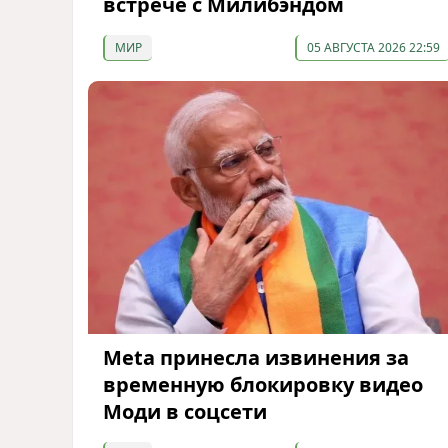
встрече с Милибэндом
МИР
05 АВГУСТА 2026 22:59
Meta принесла извинения за
временную блокировку видео
Моди в соцсети