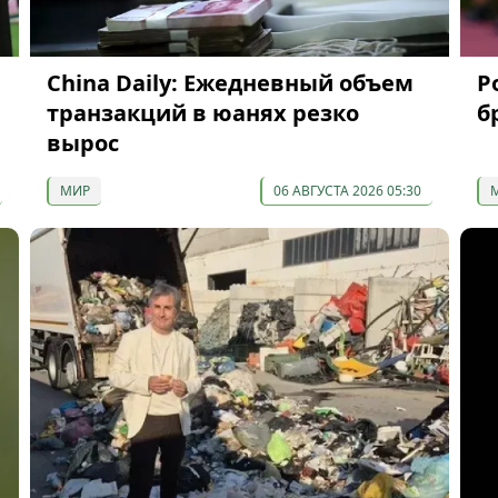
China Daily: Ежедневный объем
Р
транзакций в юанях резко
б
вырос
МИР
06 АВГУСТА 2026 05:30