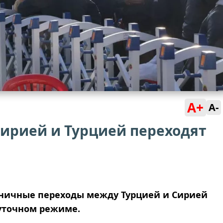
A+
A-
ирией и Турцией переходят
раничные переходы между Турцией и Сирией
суточном режиме.