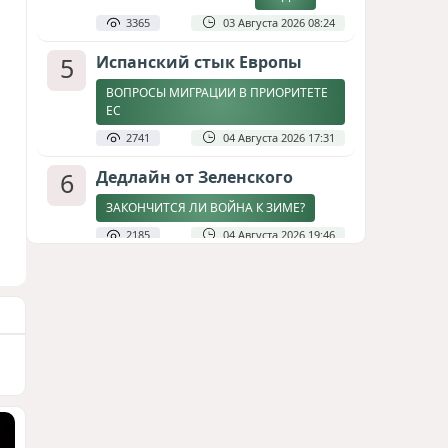
3365
03 Августа 2026 08:24
5
Испанский стык Европы
ВОПРОСЫ МИГРАЦИИ В ПРИОРИТЕТЕ
ЕС
2741
04 Августа 2026 17:31
6
Дедлайн от Зеленского
ЗАКОНЧИТСЯ ЛИ ВОЙНА К ЗИМЕ?
2185
04 Августа 2026 19:46
7
Стена в океане
КИТАЙ ПРОВЕЛ УЧЕНИЯ В ЮЖНО-
КИТАЙСКОМ МОРЕ
1817
03 Августа 2026 20:23
8
Асимметрия совести: когда
философия не выдерживает
проверки