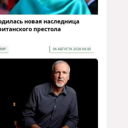
одилась новая наследница
ританского престола
МИР
06 АВГУСТА 2026 04:30