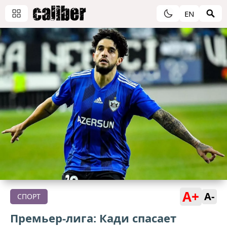
EN
A+
A-
СПОРТ
Премьер-лига: Кади спасает