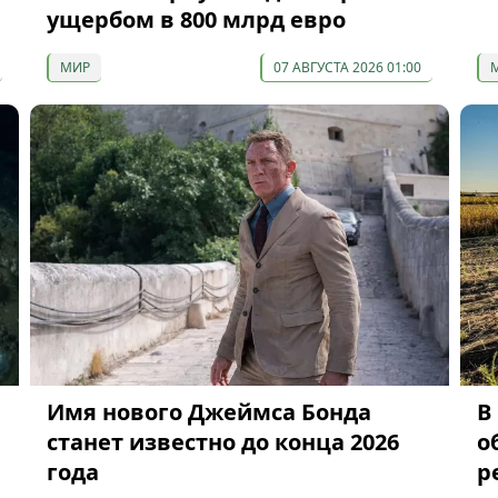
ущербом в 800 млрд евро
МИР
07 АВГУСТА 2026 01:00
Имя нового Джеймса Бонда
В
станет известно до конца 2026
о
года
р