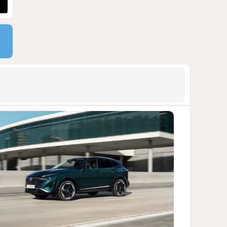
АРМЯНСКОЕ ЛОББИ, РОССИЙСКИЙ
СЛЕД И КРИЗИС ЕВРОПЕЙСКОЙ
МОРАЛИ
1489
04 Августа 2026 14:14
9
Зять главкома ВКС РФ погиб
при взрыве у ресторана в
Москве
ВИДЕО / ФОТО
1146
05 Августа 2026 16:31
10
Инфантино, Буратино,
Чиполлино...
ТАКАЯ ВОТ КАРТИНА, НЕВЕСЕЛАЯ. КАК
ДЛЯ ДЕЙСТВУЮЩИХ ЛИЦ, ТАК И ДЛЯ
ЗРИТЕЛЕЙ
1122
05 Августа 2026 10:15