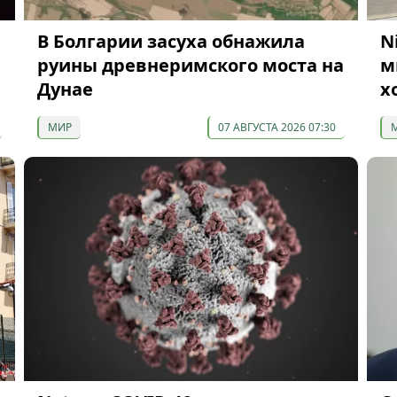
В Болгарии засуха обнажила
N
руины древнеримского моста на
м
Дунае
х
МИР
07 АВГУСТА 2026 07:30