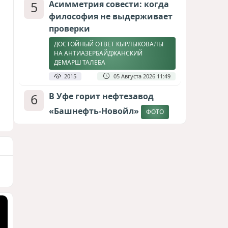
5
Асимметрия совести: когда
философия не выдерживает
проверки
ДОСТОЙНЫЙ ОТВЕТ КЫРЛЫКОВАЛЫ
НА АНТИАЗЕРБАЙДЖАНСКИЙ
ДЕМАРШ ТАЛЕБА
2015
05 Августа 2026 11:49
6
В Уфе горит нефтезавод
«Башнефть-Новойл»
ФОТО
1893
05 Августа 2026 12:53
7
Атлантический щит: Дания
ставит на Фареры в
большой игре за Арктику
СТАТЬЯ МАТАНАТ НАСИБОВОЙ
1671
05 Августа 2026 08:26
8
Европарламент без маски