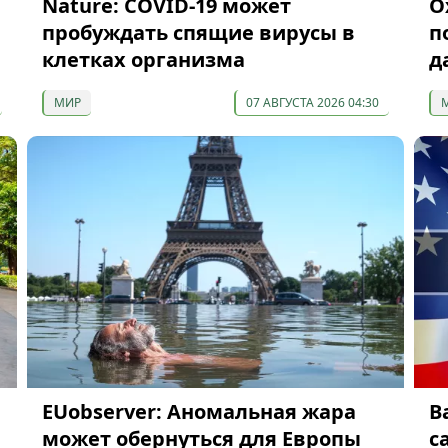
Nature: COVID-19 может
О
пробуждать спящие вирусы в
п
клетках организма
д
МИР
07 АВГУСТА 2026 04:30
EUobserver: Аномальная жара
В
может обернуться для Европы
с