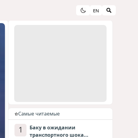
EN
Cамые читаемые
1
Баку в ожидании
транспортного шока...