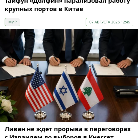
Тайфун «Долфин» парализовал работу
крупных портов в Китае
МИР
07 АВГУСТА 2026 12:49
Ливан не ждет прорыва в переговорах
с Израилем до выборов в Кнессет