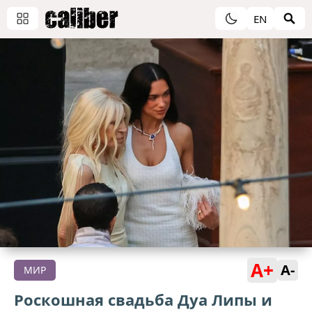
EN
A+
A-
МИР
Роскошная свадьба Дуа Липы и