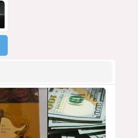
блэкауты и проблемы
майнинга
СТАТЬЯ ВЛАДИМИРА ЦХВЕДИАНИ
1193
05 Августа 2026 17:46
9
Можно ли предсказать
конец войны переходного
периода?
УКРАИНСКИЕ ЭКСПЕРТЫ О ДЕДЛАЙНЕ
ЗЕЛЕНСКОГО НА МИР
1081
05 Августа 2026 19:49
10
Америка сворачивает
флаги: Вашингтон
сокращает свою
дипломатическую сеть
СТАТЬЯ МАТАНАТ НАСИБОВОЙ
1029
06 Августа 2026 10:21