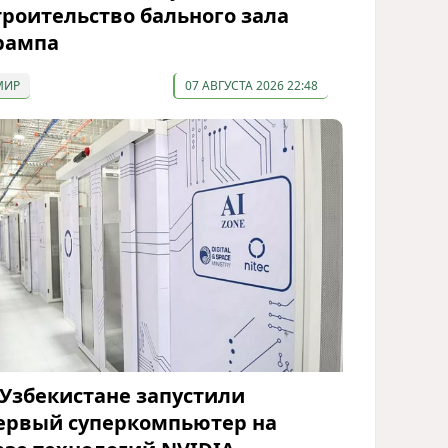
троительство бального зала
рампа
МИР
07 АВГУСТА 2026 22:48
 Узбекистане запустили
ервый суперкомпьютер на