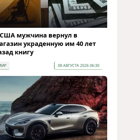
 США мужчина вернул в
агазин украденную им 40 лет
азад книгу
МИР
08 АВГУСТА 2026 06:30