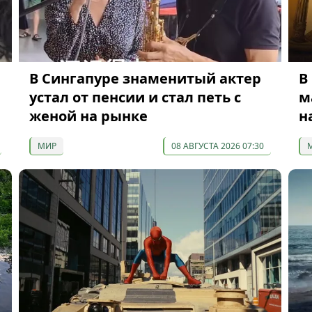
В Сингапуре знаменитый актер
В
устал от пенсии и стал петь с
м
женой на рынке
н
МИР
08 АВГУСТА 2026 07:30