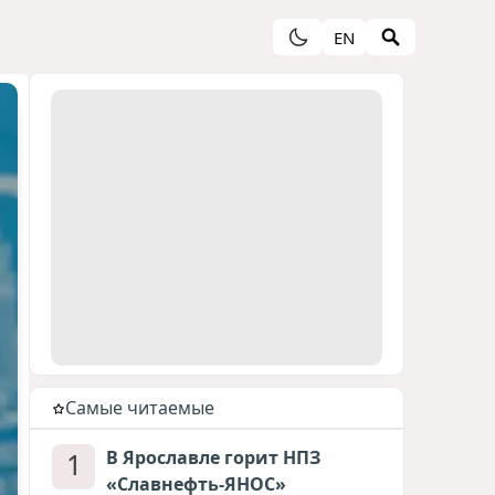
EN
Cамые читаемые
1
В Ярославле горит НПЗ
«Славнефть-ЯНОС»