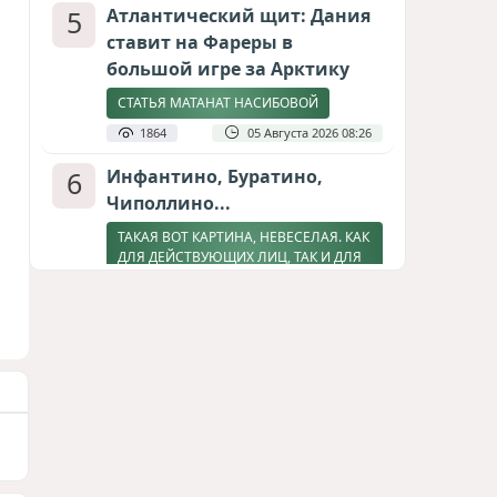
5
Атлантический щит: Дания
ставит на Фареры в
большой игре за Арктику
СТАТЬЯ МАТАНАТ НАСИБОВОЙ
1864
05 Августа 2026 08:26
6
Инфантино, Буратино,
Чиполлино...
ТАКАЯ ВОТ КАРТИНА, НЕВЕСЕЛАЯ. КАК
ДЛЯ ДЕЙСТВУЮЩИХ ЛИЦ, ТАК И ДЛЯ
ЗРИТЕЛЕЙ
1684
05 Августа 2026 10:15
7
Зять главкома ВКС РФ погиб
при взрыве у ресторана в
Москве
ВИДЕО / ФОТО
1332
05 Августа 2026 16:31
8
Тень биткоина над Грузией: