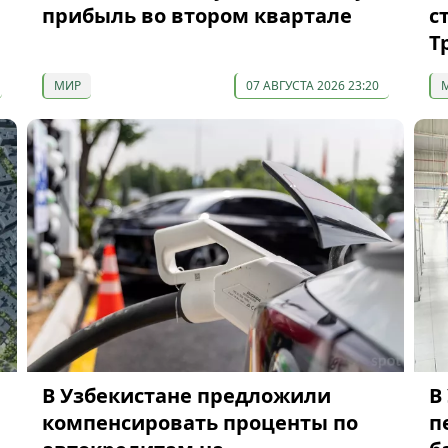
прибыль во втором квартале
с
Т
МИР
07 АВГУСТА 2026 23:20
В Узбекистане предложили
В
компенсировать проценты по
п