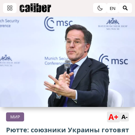
EN
A+
A-
МИР
Рютте: союзники Украины готовят