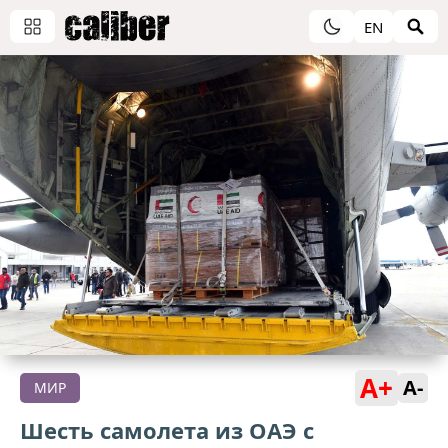
EN
A+
A-
МИР
Шесть самолета из ОАЭ с