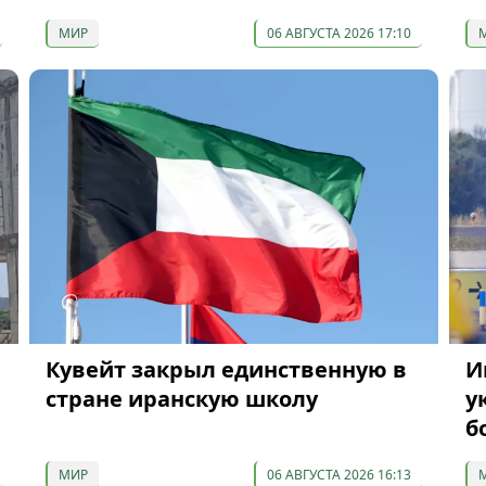
МИР
06 АВГУСТА 2026 17:10
Кувейт закрыл единственную в
И
стране иранскую школу
у
б
МИР
06 АВГУСТА 2026 16:13