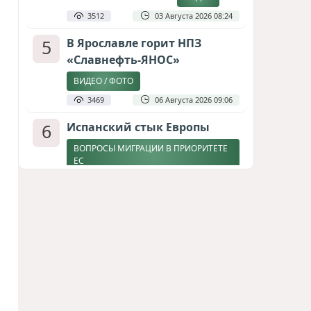
3512
03 Августа 2026 08:24
5
В Ярославле горит НПЗ
«Славнефть-ЯНОС»
ВИДЕО / ФОТО
3469
06 Августа 2026 09:06
6
Испанский стык Европы
ВОПРОСЫ МИГРАЦИИ В ПРИОРИТЕТЕ
ЕС
2865
04 Августа 2026 17:31
7
Дедлайн от Зеленского
ЗАКОНЧИТСЯ ЛИ ВОЙНА К ЗИМЕ?
2614
04 Августа 2026 19:46
8
Россия продвигается,
проблемы Украины
нарастают