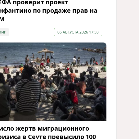
ЕФА проверит проект
нфантино по продаже прав на
М
МИР
06 АВГУСТА 2026 17:50
исло жертв миграционного
ризиса в Сеуте превысило 100