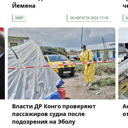
Йемена
ч
МИР
06 АВГУСТА 2026 17:18
Власти ДР Конго проверяют
А
пассажиров судна после
о
подозрения на Эболу