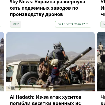
Sky News: Украина развернула
У
сеть подземных заводов по
И
производству дронов
Ч
МИР
06 АВГУСТА 2026 17:51
Al Hadath: Из-за атак хуситов
Ч
погибли десятки военных ВС
к