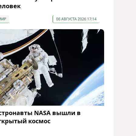
еловек
МИР
06 АВГУСТА 2026 17:14
стронавты NASA вышли в
ткрытый космос