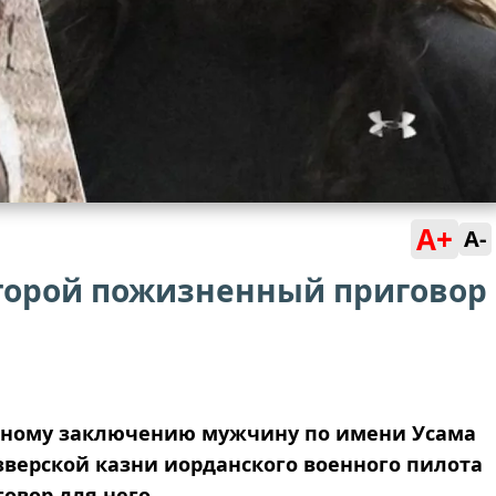
A+
A-
торой пожизненный приговор
нному заключению мужчину по имени Усама
 зверской казни иорданского военного пилота
овор для него.