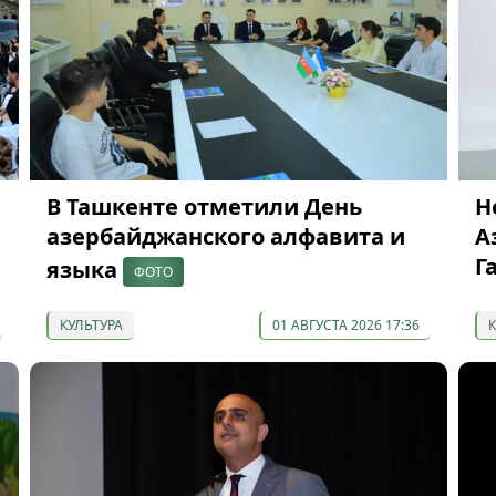
В Ташкенте отметили День
Н
азербайджанского алфавита и
А
Г
языка
ФОТО
КУЛЬТУРА
01 АВГУСТА 2026 17:36