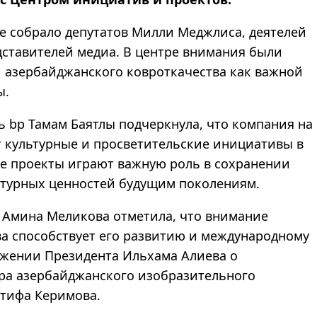
е собрало депутатов Милли Меджлиса, деятелей
дставителей медиа. В центре внимания были
 азербайджанского ковроткачества как важной
ы.
 bp Тамам Баятлы подчеркнула, что компания на
 культурные и просветительские инициативы в
ые проекты играют важную роль в сохранении
ьтурных ценностей будущим поколениям.
 Амина Меликова отметила, что внимание
тва способствует его развитию и международному
яжении Президента Ильхама Алиева о
ера азербайджанского изобразительного
ятифа Керимова.