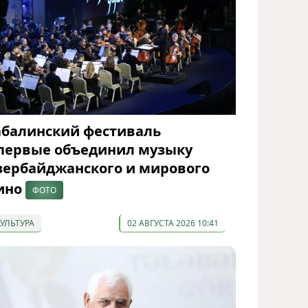
абалинский фестиваль
первые объединил музыку
зербайджанского и мирового
ино
ФОТО
КУЛЬТУРА
02 АВГУСТА 2026 10:41