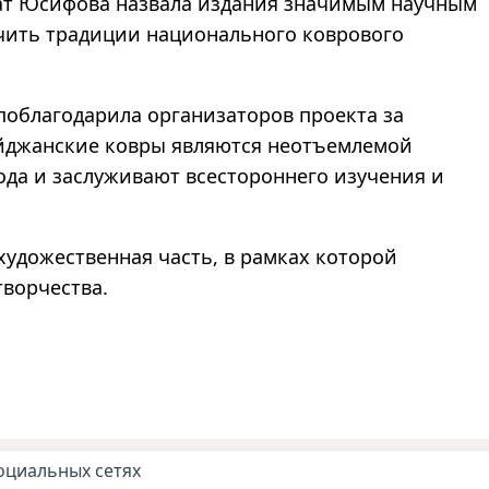
ат Юсифова назвала издания значимым научным
учить традиции национального коврового
поблагодарила организаторов проекта за
айджанские ковры являются неотъемлемой
ода и заслуживают всестороннего изучения и
удожественная часть, в рамках которой
творчества.
оциальных сетях