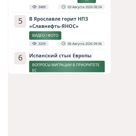
3489
03 Августа 2026 08:24
5
В Ярославле горит НПЗ
«Славнефть-ЯНОС»
ВИДЕО / ФОТО
3259
06 Августа 2026 09:06
6
Испанский стык Европы
ВОПРОСЫ МИГРАЦИИ В ПРИОРИТЕТЕ
ЕС
2847
04 Августа 2026 17:31
7
Дедлайн от Зеленского
ЗАКОНЧИТСЯ ЛИ ВОЙНА К ЗИМЕ?
2567
04 Августа 2026 19:46
8
Россия продвигается,
проблемы Украины
нарастают