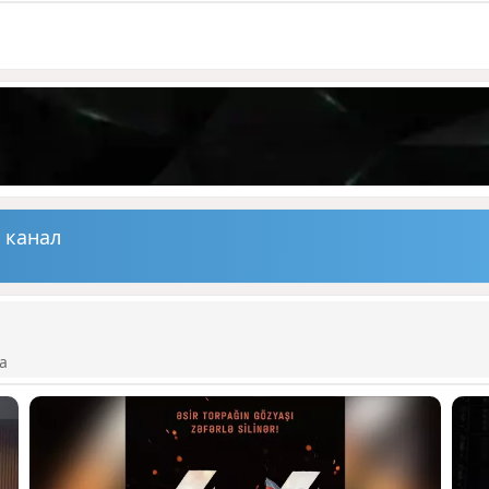
 канал
а