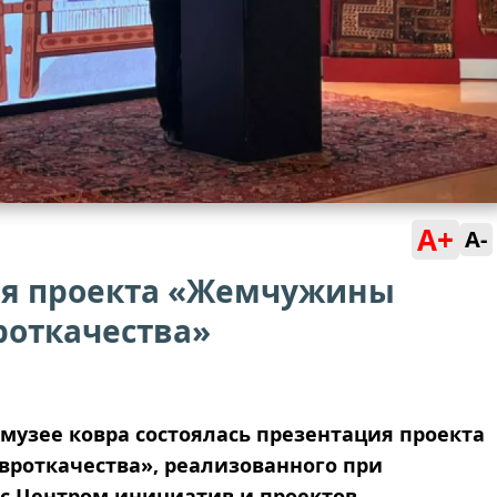
A+
A-
ия проекта «Жемчужины
роткачества»
узее ковра состоялась презентация проекта
роткачества», реализованного при
с Центром инициатив и проектов.