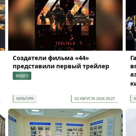
Создатели фильма «44»
Г
представили первый трейлер
в
а
ВИДЕО
к
КУЛЬТУРА
02 АВГУСТА 2026 20:27