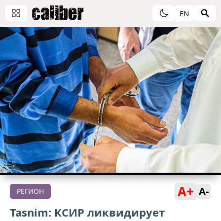
EN
A+
A-
РЕГИОН
Tasnim: КСИР ликвидирует