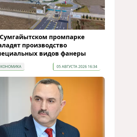
 Сумгайытском промпарке
аладят производство
пециальных видов фанеры
ЭКОНОМИКА
05 АВГУСТА 2026 16:34