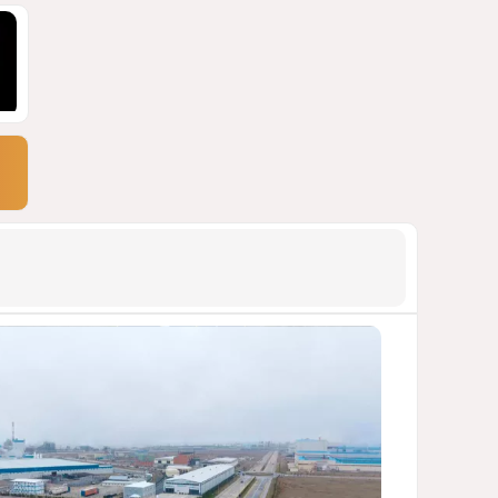
ДОСТОЙНЫЙ ОТВЕТ КЫРЛЫКОВАЛЫ
НА АНТИАЗЕРБАЙДЖАНСКИЙ
ДЕМАРШ ТАЛЕБА
1753
05 Августа 2026 11:49
9
Россия продвигается,
проблемы Украины
нарастают
ПОЧЕМУ ИЮЛЬСКИЕ ИТОГИ НЕ ДАЮТ
КИЕВУ ПОВОДОВ ДЛЯ ОПТИМИЗМА?
1690
03 Августа 2026 12:30
10
Атлантический щит: Дания
ставит на Фареры в
большой игре за Арктику
СТАТЬЯ МАТАНАТ НАСИБОВОЙ
1557
05 Августа 2026 08:26