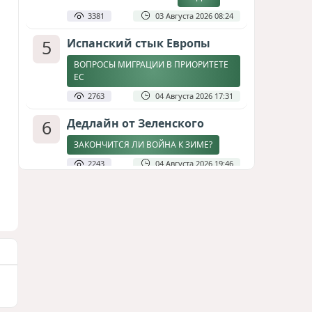
3381
03 Августа 2026 08:24
5
Испанский стык Европы
ВОПРОСЫ МИГРАЦИИ В ПРИОРИТЕТЕ
ЕС
2763
04 Августа 2026 17:31
6
Дедлайн от Зеленского
ЗАКОНЧИТСЯ ЛИ ВОЙНА К ЗИМЕ?
2243
04 Августа 2026 19:46
7
Стена в океане
КИТАЙ ПРОВЕЛ УЧЕНИЯ В ЮЖНО-
КИТАЙСКОМ МОРЕ
1826
03 Августа 2026 20:23
8
Асимметрия совести: когда
философия не выдерживает
проверки