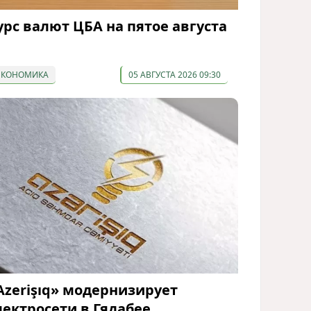
урс валют ЦБА на пятое августа
ЭКОНОМИКА
05 АВГУСТА 2026 09:30
Azerişıq» модернизирует
лектросети в Гядабее