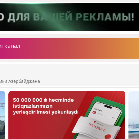
m канал
ики Азербайджана