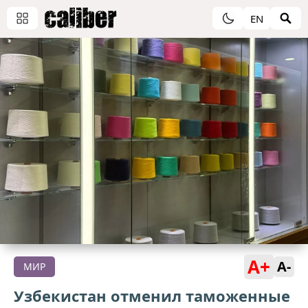
EN
A+
A-
МИР
Узбекистан отменил таможенные