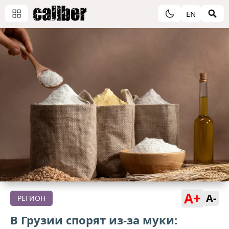
EN
A+
A-
РЕГИОН
В Грузии спорят из-за муки: