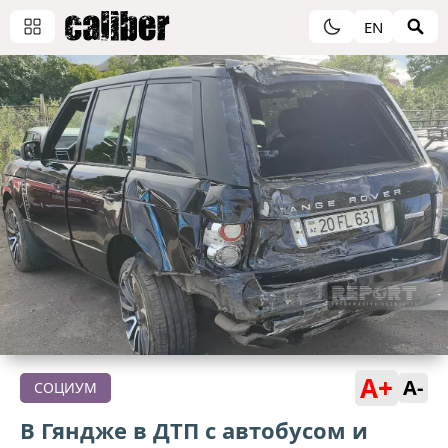
EN
A+
A-
СОЦИУМ
В Гяндже в ДТП с автобусом и