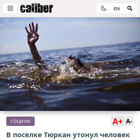
EN
A+
A-
СОЦИУМ
В поселке Тюркан утонул человек