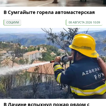
В Сумгайыте горела автомастерская
СОЦИУМ
08 АВГУСТА 2026 10:09
В Лачине вспыхнул пожар рядом с