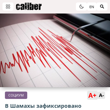
EN
A+
A-
СОЦИУМ
В Шамахы зафиксировано