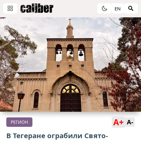
EN
A+
A-
РЕГИОН
В Тегеране ограбили Свято-