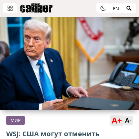
EN
A+
A-
МИР
WSJ: США могут отменить