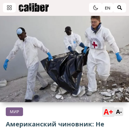
EN
A+
A-
МИР
Американский чиновник: Не