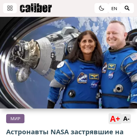
EN
A+
A-
МИР
Астронавты NASA застрявшие на