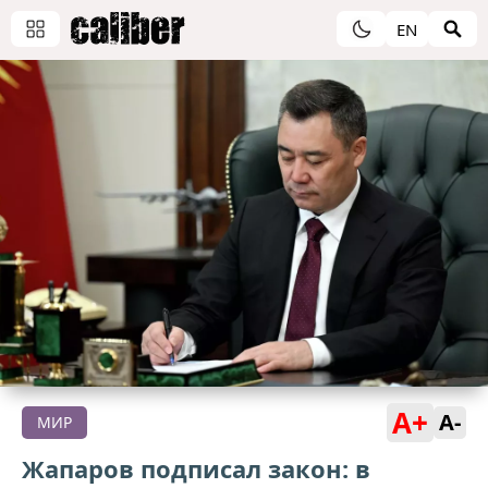
EN
A+
A-
МИР
Жапаров подписал закон: в