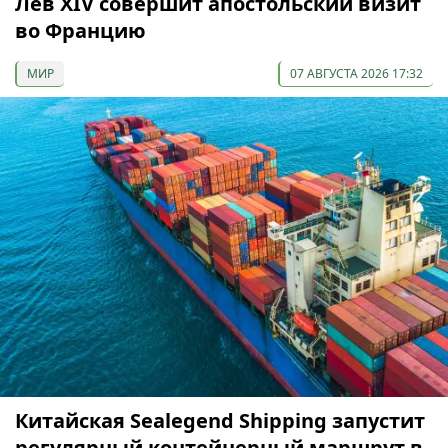
Лев XIV совершит апостольский визит
во Францию
МИР
07 АВГУСТА 2026 17:32
Китайская Sealegend Shipping запустит
регулярный контейнерный маршрут в