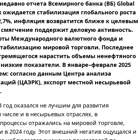
едавно отчета Всемирного банка (ВБ) Global
дах ожидается стабилизация глобального роста
2,7%, инфляция возвратится ближе к целевым
 смягчение поддержит деловую активность.
рты Международного валютного фонда и
стабилизацию мировой торговли. Последнее
стремящегося нарастить объемы ненефтяного
низкие показатели. В январе–феврале 2025
ем: согласно данным Центра анализа
ций (ЦАЭРК), экспорт местной несырьевой
.
 год оказался не лучшим для развития
 числе и в несырьевых отраслях, в
процессы отражались на мировой торговле,
 в 2024 году. Этот внешний негатив ощущался и