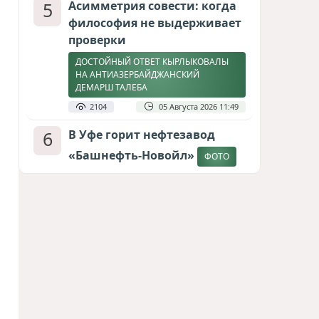
5
Асимметрия совести: когда
философия не выдерживает
проверки
ДОСТОЙНЫЙ ОТВЕТ КЫРЛЫКОВАЛЫ
НА АНТИАЗЕРБАЙДЖАНСКИЙ
ДЕМАРШ ТАЛЕБА
2104
05 Августа 2026 11:49
6
В Уфе горит нефтезавод
«Башнефть-Новойл»
ФОТО
2045
05 Августа 2026 12:53
7
Меценат Юрского периода
САМВЕЛ КАРАПЕТЯН И ЕГО ПЛАНЫ
1770
06 Августа 2026 22:00
8
Атлантический щит: Дания
ставит на Фареры в
большой игре за Арктику