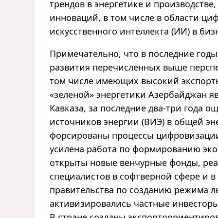
трендов в энергетике и производстве
инноваций, в том числе в области ц
искусственного интеллекта (ИИ) в бизне
Примечательно, что в последние год
развития перечисленных выше перспе
том числе имеющих высокий экспортн
«зеленой» энергетики Азербайджан я
Кавказа, за последние два-три года 
источников энергии (ВИЭ) в общей эн
форсированы процессы цифровизации 
усилена работа по формированию эко
открыты новые венчурные фонды, реа
специалистов в софтверной сфере и в
правительства по созданию режима л
активизировались частные инвестор
В стране созданы экспортоориентиров