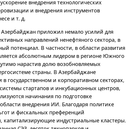
, ускорение внедрения технологических
ифровизации и внедрения инструментов
се и т. д.
ы Азербайджан приложил немало усилий для
ктивных направлений ненефтяного сектора, в
ый потенциал. В частности, в области развития
вляется абсолютным лидером в регионе Южного
ощутимо нарастив долю возобновляемых
ергосистеме страны. В Азербайджане
в государственном и корпоративном секторах,
системы стартапов и инкубационных центров,
лизуются начинания по подготовке
 области внедрения ИИ. Благодаря политике
ьгот и фискальных преференций
ы, капитализирующие индустриальные кластеры.
анная СЭЗ, десяток технопарков и