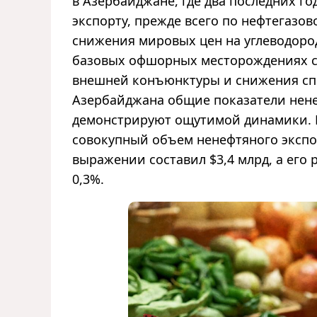
в Азербайджане, где два последних г
экспорту, прежде всего по нефтегазов
снижения мировых цен на углеводород
базовых офшорных месторождениях ст
внешней конъюнктуры и снижения спр
Азербайджана общие показатели нене
демонстрируют ощутимой динамики. В
совокупный объем ненефтяного экспо
выражении составил $3,4 млрд, а его 
0,3%.