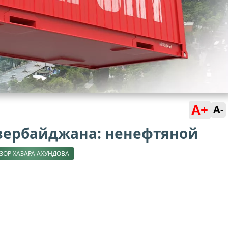
A+
A-
зербайджана: ненефтяной
ЗОР ХАЗАРА АХУНДОВА