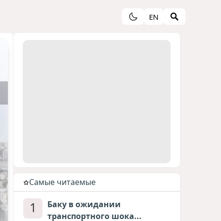
EN
Cамые читаемые
1
Баку в ожидании
транспортного шока...