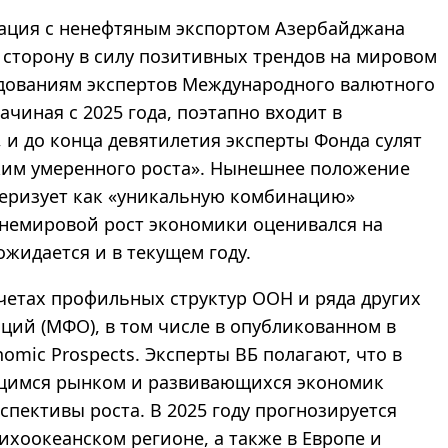
туация с ненефтяным экспортом Азербайджана
сторону в силу позитивных трендов на мировом
дованиям экспертов Международного валютного
ачиная с 2025 года, поэтапно входит в
 и до конца девятилетия эксперты Фонда сулят
жим умеренного роста». Нынешнее положение
еризует как «уникальную комбинацию»
днемировой рост экономики оценивался на
ожидается и в текущем году.
четах профильных структур ООН и ряда других
ий (МФО), в том числе в опубликованном в
nomic Prospects. Эксперты ВБ полагают, что в
ющимся рынком и развивающихся экономик
пективы роста. В 2025 году прогнозируется
ихоокеанском регионе, а также в Европе и