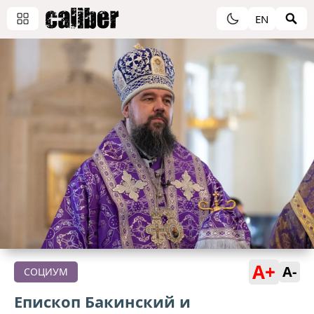
EN
A+
A-
СОЦИУМ
Епископ Бакинский и