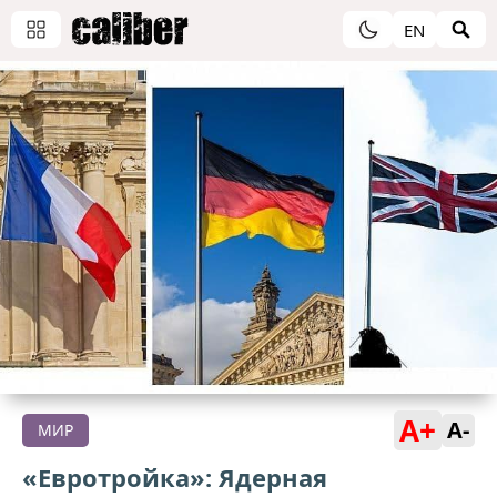
EN
A+
A-
МИР
«Евротройка»: Ядерная