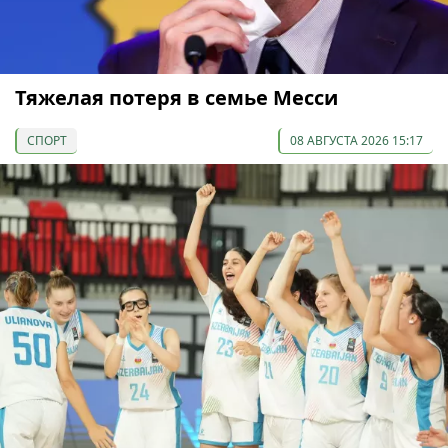
Тяжелая потеря в семье Месси
СПОРТ
08 АВГУСТА 2026 15:17