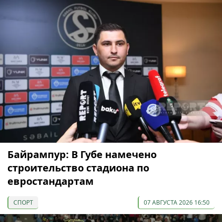
Байрампур: В Губе намечено
строительство стадиона по
евростандартам
СПОРТ
07 АВГУСТА 2026 16:50