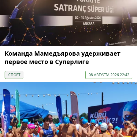
Команда Мамедъярова удерживает
первое место в Суперлиге
СПОРТ
08 АВГУСТА 2026 22:42