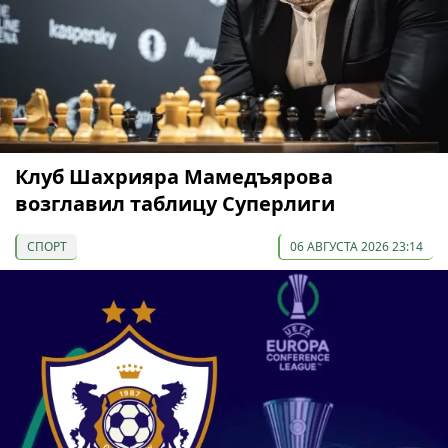
Клуб Шахрияра Мамедъярова
возглавил таблицу Суперлиги
СПОРТ
06 АВГУСТА 2026 23:14