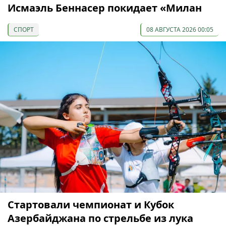
Исмаэль Беннасер покидает «Милан
СПОРТ
08 АВГУСТА 2026 00:05
Cтартовали чемпионат и Кубок
Азербайджана по стрельбе из лука