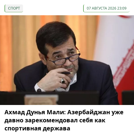
СПОРТ
07 АВГУСТА 2026 23:09
Ахмад Дунья Мали: Азербайджан уже
давно зарекомендовал себя как
спортивная держава