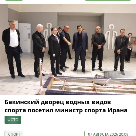
Бакинский дворец водных видов
спорта посетил министр спорта Ирана
ФОТО
СПОРТ
07 АВГУСТА 2026 20:09