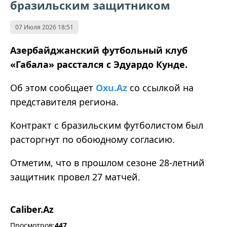
бразильским защитником
07 Июля 2026 18:51
Азербайджанский футбольный клуб
«Габала» расстался с Эдуардо Кунде.
Об этом сообщает
Oxu.Az
со ссылкой на
представителя региона.
Контракт с бразильским футболистом был
расторгнут по обоюдному согласию.
Отметим, что в прошлом сезоне 28-летний
защитник провел 27 матчей.
Caliber.Az
Просмотров:
447