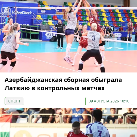
Азербайджанская сборная обыграла
Латвию в контрольных матчах
СПОРТ
09 АВГУСТА 2026 10:10