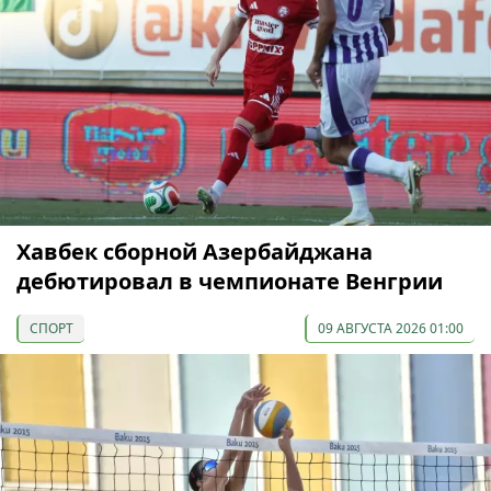
Хавбек сборной Азербайджана
дебютировал в чемпионате Венгрии
СПОРТ
09 АВГУСТА 2026 01:00