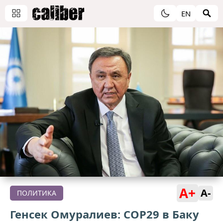
EN
A+
A-
ПОЛИТИКА
Генсек Омуралиев: COP29 в Баку