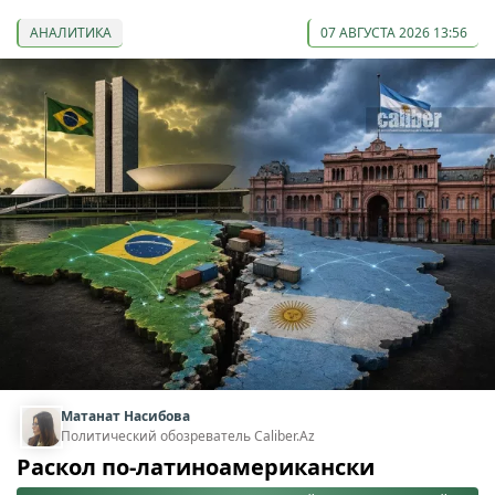
АНАЛИТИКА
07 АВГУСТА 2026 13:56
Матанат Насибова
Политический обозреватель Caliber.Az
Раскол по-латиноамерикански