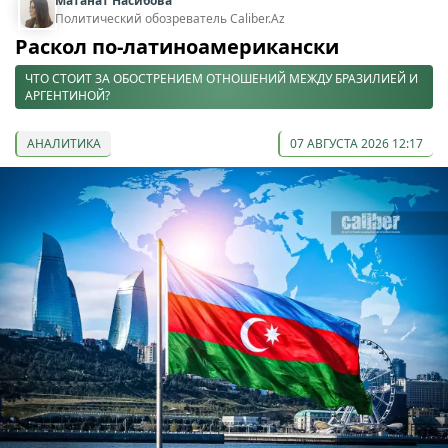
Матанат Насибова
Политический обозреватель Caliber.Az
Раскол по-латиноамерикански
ЧТО СТОИТ ЗА ОБОСТРЕНИЕМ ОТНОШЕНИЙ МЕЖДУ БРАЗИЛИЕЙ И
АРГЕНТИНОЙ?
АНАЛИТИКА
07 АВГУСТА 2026 12:17