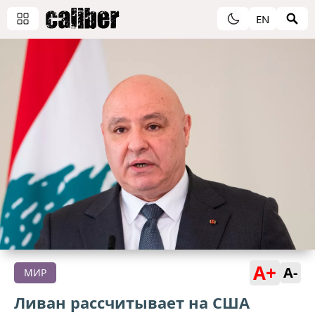
EN
A+
A-
МИР
Ливан рассчитывает на США