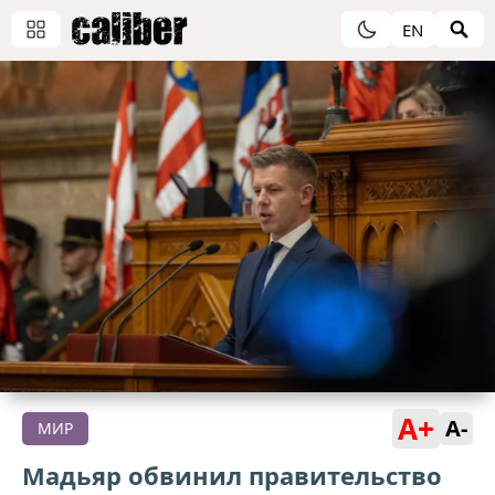
EN
A+
A-
МИР
Мадьяр обвинил правительство