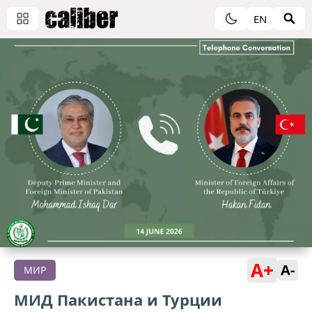
EN
A+
A-
МИР
МИД Пакистана и Турции