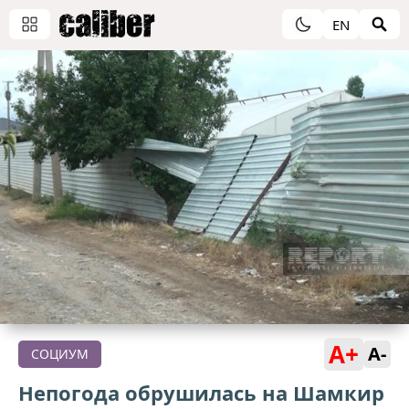
EN
A+
A-
СОЦИУМ
Непогода обрушилась на Шамкир