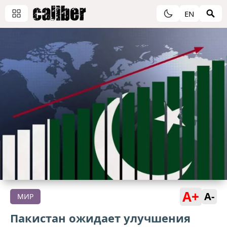
EN
A+
A-
МИР
Пакистан ожидает улучшения