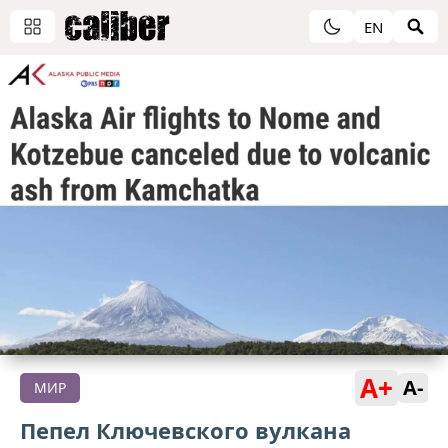
EN
A+
A-
МИР
Пепел Ключевского вулкана