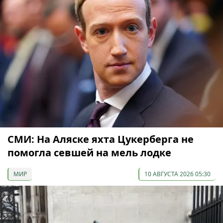
СМИ: На Аляске яхта Цукерберга не
помогла севшей на мель лодке
МИР
10 АВГУСТА 2026 05:30