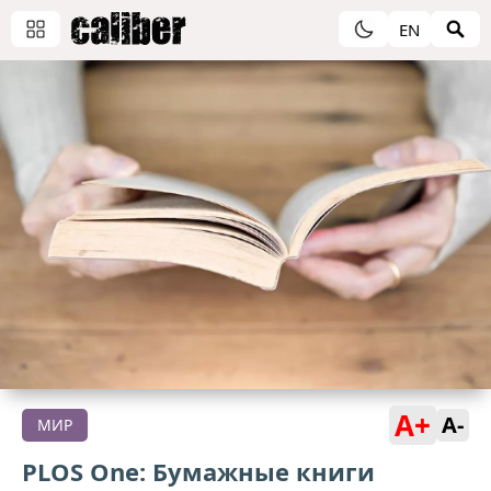
EN
A+
A-
МИР
PLOS One: Бумажные книги