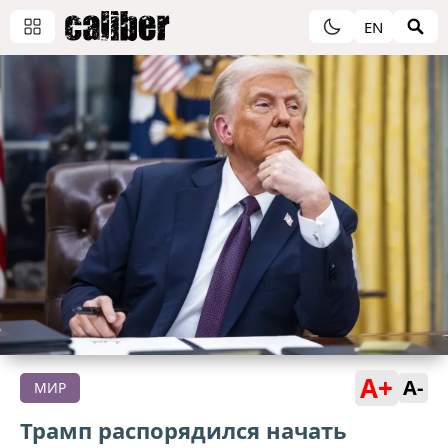
EN
A+
A-
МИР
Трамп распорядился начать