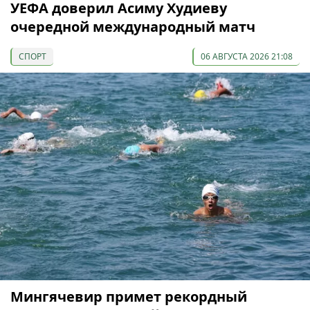
УЕФА доверил Асиму Худиеву
очередной международный матч
СПОРТ
06 АВГУСТА 2026 21:08
Мингячевир примет рекордный