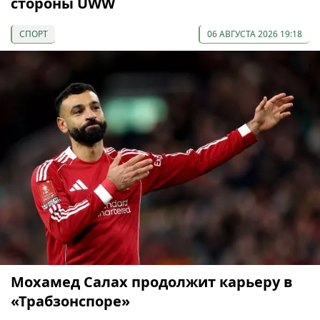
стороны UWW
СПОРТ
06 АВГУСТА 2026 19:18
Мохамед Салах продолжит карьеру в
«Трабзонспоре»