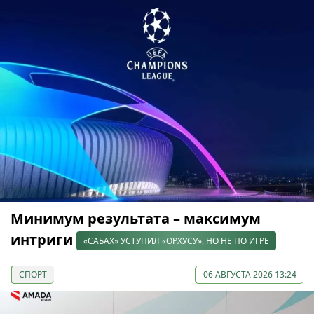
Минимум результата – максимум
интриги
«САБАХ» УСТУПИЛ «ОРХУСУ», НО НЕ ПО ИГРЕ
СПОРТ
06 АВГУСТА 2026 13:24