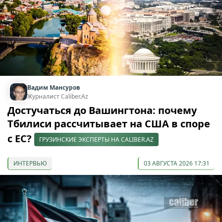
Вадим Мансуров
Журналист Caliber.Az
Достучаться до Вашингтона: почему
Тбилиси рассчитывает на США в споре
с ЕС?
ГРУЗИНСКИЕ ЭКСПЕРТЫ НА CALIBER.AZ
ИНТЕРВЬЮ
03 АВГУСТА 2026 17:31