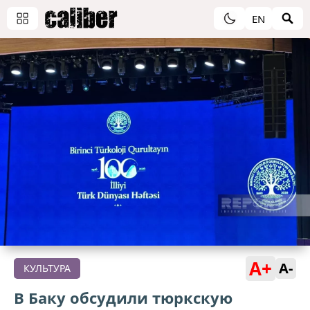
EN
A+
A-
КУЛЬТУРА
В Баку обсудили тюркскую