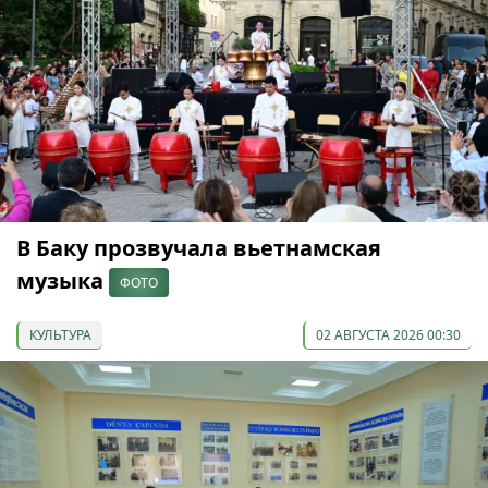
В Баку прозвучала вьетнамская
музыка
ФОТО
КУЛЬТУРА
02 АВГУСТА 2026 00:30