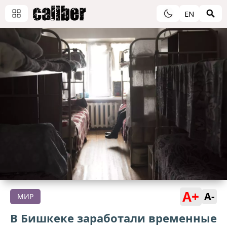
EN
A+
A-
МИР
В Бишкеке заработали временные