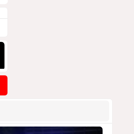
ПОЧЕМУ ИЮЛЬСКИЕ ИТОГИ НЕ ДАЮТ
КИЕВУ ПОВОДОВ ДЛЯ ОПТИМИЗМА?
1994
03 Августа 2026 12:30
9
Асимметрия совести: когда
философия не выдерживает
проверки
ДОСТОЙНЫЙ ОТВЕТ КЫРЛЫКОВАЛЫ
НА АНТИАЗЕРБАЙДЖАНСКИЙ
ДЕМАРШ ТАЛЕБА
1931
05 Августа 2026 11:49
10
Стена в океане
КИТАЙ ПРОВЕЛ УЧЕНИЯ В ЮЖНО-
КИТАЙСКОМ МОРЕ
1915
03 Августа 2026 20:23