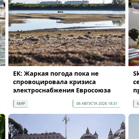
ЕК: Жаркая погода пока не
S
спровоцировала кризиса
с
электроснабжения Евросоюза
п
МИР
06 АВГУСТА 2026 18:31