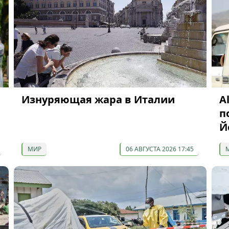
Изнуряющая жара в Италии
A
п
Й
МИР
06 АВГУСТА 2026 17:45