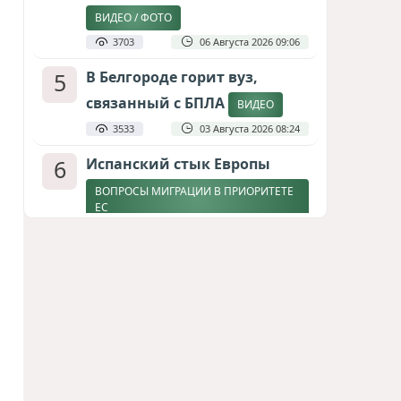
ВИДЕО / ФОТО
3703
06 Августа 2026 09:06
5
В Белгороде горит вуз,
связанный с БПЛА
ВИДЕО
3533
03 Августа 2026 08:24
6
Испанский стык Европы
ВОПРОСЫ МИГРАЦИИ В ПРИОРИТЕТЕ
ЕС
2886
04 Августа 2026 17:31
7
Дедлайн от Зеленского
ЗАКОНЧИТСЯ ЛИ ВОЙНА К ЗИМЕ?
2646
04 Августа 2026 19:46
8
Россия продвигается,
проблемы Украины
нарастают