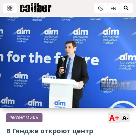
EN
A+
A-
ЭКОНОМИКА
В Гяндже откроют центр