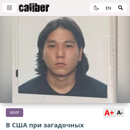
EN
A+
A-
МИР
В США при загадочных